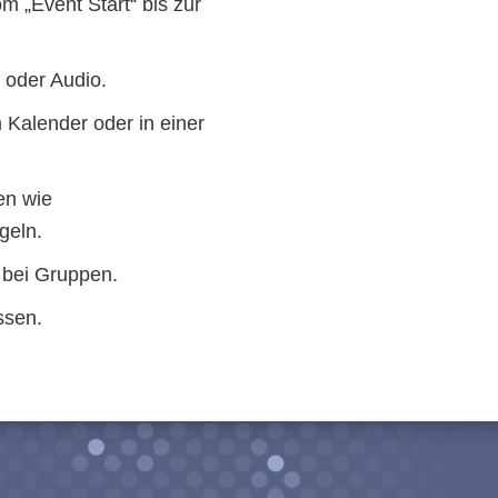
om „Event Start“ bis zur
 oder Audio.
 Kalender oder in einer
en wie
geln.
r bei Gruppen.
ssen.